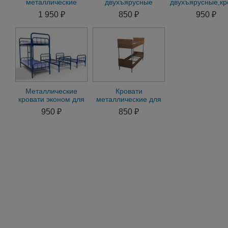
металлические
двухъярусные
двухъярусные,кр
.кровать
кровати, Кровати
металлически
1 950 ₽
850 ₽
950 ₽
двухъярусная для
металлические
эконом
бытовок.общежитий
трехъярусные
Металлические
Кровати
кровати эконом для
металлические для
рабочих,общежитий,хостела,двухъярусны
казарм, кровати
950 ₽
850 ₽
двухъярусные низкие
цены