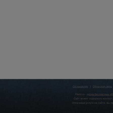
Соглашение
|
Обратная связь
Flado.ru -
доска бесплатных о
Сайт может содержать контент,
Оплачивая услуги на сайте, вы 