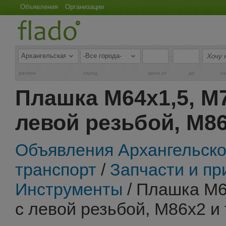
Объявления
Организации
-
регион
город
цена от
до
за
Плашка М64х1,5, М7
левой резьбой, М86
Объявления Архангельско
транспорт
/
Запчасти и п
Инструменты
/ Плашка М6
с левой резьбой, М86х2 и 