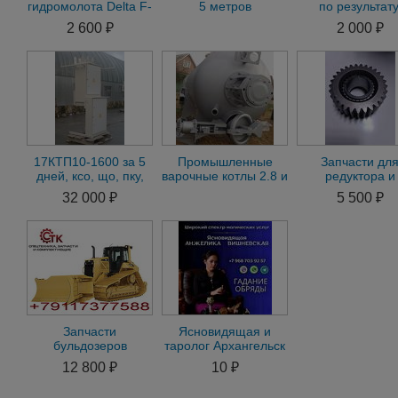
гидромолота Delta F-
5 метров
по результату
5 F-6 на JCB 3CX
Гадание.5 сня
2 600 ₽
2 000 ₽
негатива
17КТП10-1600 за 5
Промышленные
Запчасти дл
дней, ксо, що, пку,
варочные котлы 2.8 и
редуктора и
реклоузер
5.4 куба
гидромотора bo
32 000 ₽
5 500 ₽
Запчасти
Ясновидящая и
бульдозеров
таролог Архангельск
Caterpillar D6N и
12 800 ₽
10 ₽
D6M