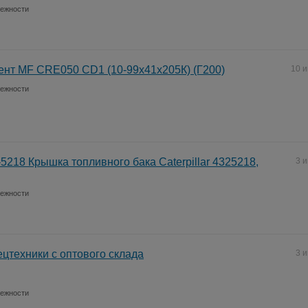
лежности
нт MF CRE050 CD1 (10-99х41х205К) (Г200)
10 
лежности
5218 Крышка топливного бака Caterpillar 4325218,
3 
лежности
цтехники с оптового склада
3 
лежности