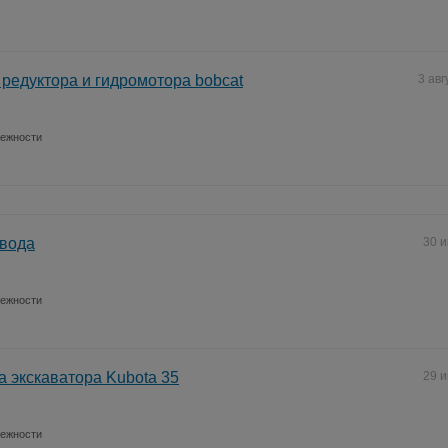
 редуктора и гидромотора bobcat
3 авг
лежности
овода
30 
лежности
а экскаватора Kubota 35
29 
лежности