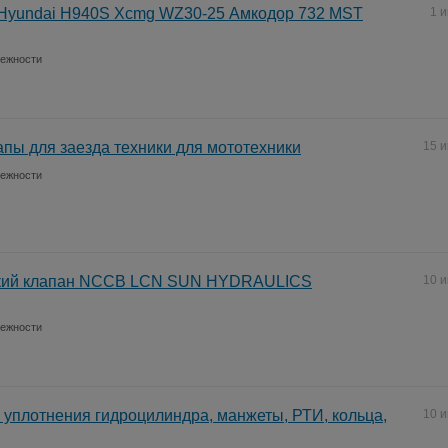
Hyundai H940S Xcmg WZ30-25 Амкодор 732 MST
1 
лежности
апы для заезда техники для мототехники
15 
лежности
кий клапан NCCB LCN SUN HYDRAULICS
10 
лежности
уплотнения гидроцилиндра, манжеты, РТИ, кольца,
10 