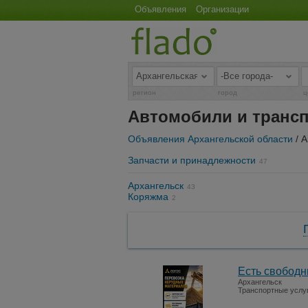
Объявления
Организации
регион
город
ц
Автомобили и трансп
Объявления Архангельской области
/ А
Запчасти и принадлежности
47
Архангельск
43
Коряжма
2
Есть свободн
Архангельск
Транспортные услу