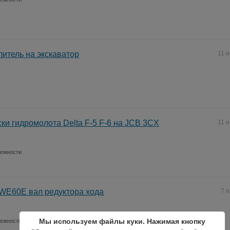
литель на экскаватор
11 
ки гидромолота Delta F-5 F-6 на JCB 3CX
11 
лежности
60E вал редуктора хода
7 
Мы используем файлы куки. Нажимая кнопку
лежности