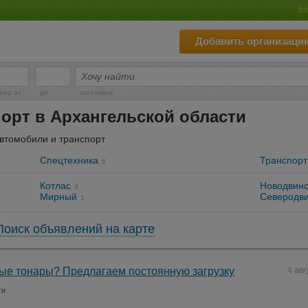
Во
Добавить организаци
-
ена от
до
заголовок
орт в Архангельской области
втомобили и транспорт
Спецтехника
Транспорт
6
Котлас
Новодвинс
3
Мирный
Северодви
1
Поиск объявлений на карте
ые тонары? Предлагаем постоянную загрузку
4 авг
ги