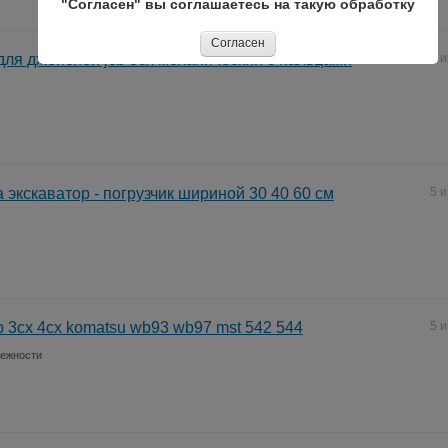
"Согласен" вы соглашаетесь на такую обработку
Согласен
ля джейсиби jcb 3cx механический с пальцами
7 
 экскаватор - погрузчик шириной 30 40 60 см
5 
b 3cx 4cx komatsu wb93 wb97 mst 542 544
5 
лежности