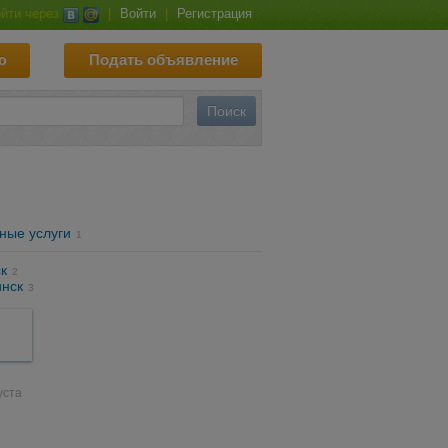
йти через
|
Войти
|
Регистрация
ю
Подать объявление
ные услуги
1
к
2
нск
3
уста