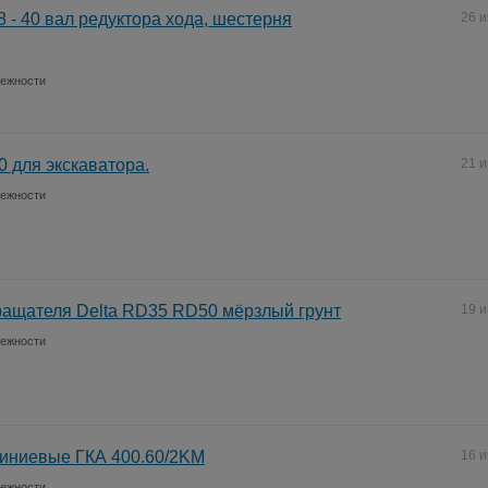
 - 40 вал редуктора хода, шестерня
26 
лежности
0 для экскаватора.
21 
лежности
ащателя Delta RD35 RD50 мёрзлый грунт
19 
лежности
иниевые ГКА 400.60/2KM
16 
лежности