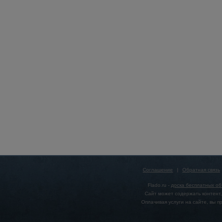
Соглашение
|
Обратная связь
Flado.ru -
доска бесплатных о
Сайт может содержать контент,
Оплачивая услуги на сайте, вы 