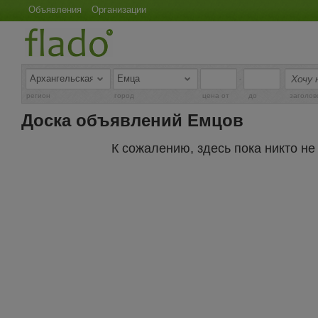
Объявления
Организации
-
регион
город
цена от
до
заголов
Доска объявлений Емцов
К сожалению, здесь пока никто н