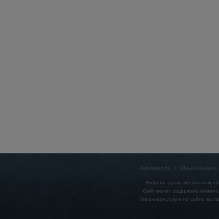
Соглашение
|
Обратная связь
Flado.ru -
доска бесплатных о
Сайт может содержать контент,
Оплачивая услуги на сайте, вы 