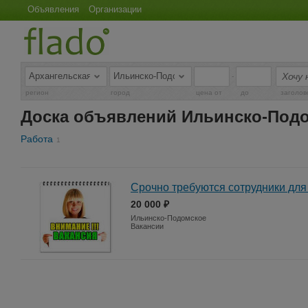
Объявления
Организации
-
регион
город
цена от
до
заголов
Доска объявлений Ильинско-Под
Работа
1
Срочно требуются сотрудники для
20 000 ₽
Ильинско-Подомское
Вакансии