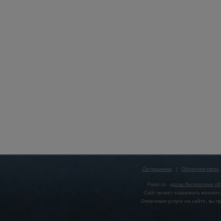
Соглашение
|
Обратная связь
Flado.ru -
доска бесплатных о
Сайт может содержать контент,
Оплачивая услуги на сайте, вы 