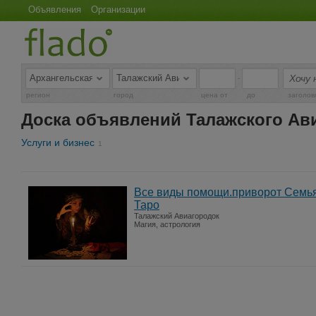
Объявления
Организации
-
регион
город
цена от
до
заголов
Доска объявлений Талажского Ав
Услуги и бизнес
1
Все виды помощи.приворот Семья,
Таро
Талажский Авиагородок
Магия, астрология